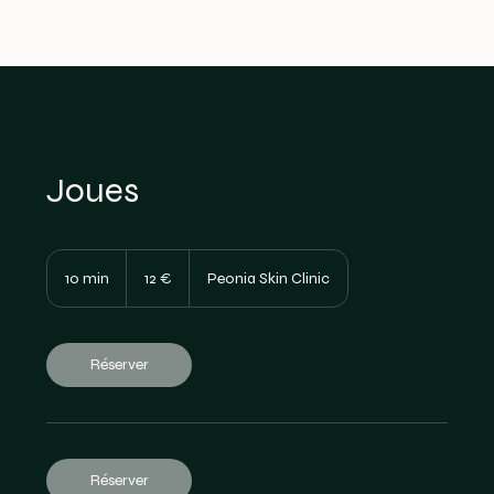
Joues
12
euros
10 min
1
12 €
Peonia Skin Clinic
0
m
i
n
Réserver
Réserver