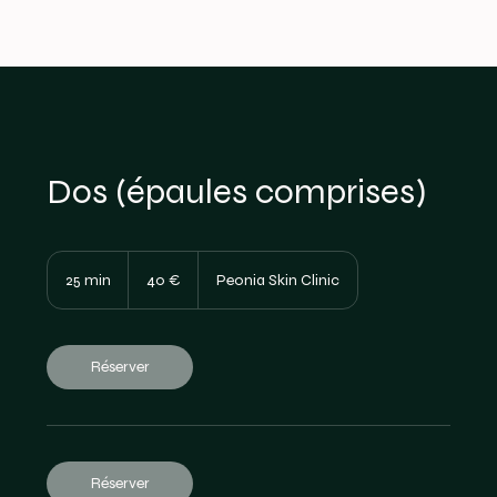
Dos (épaules comprises)
40
euros
25 min
2
40 €
Peonia Skin Clinic
5
m
i
n
Réserver
Réserver